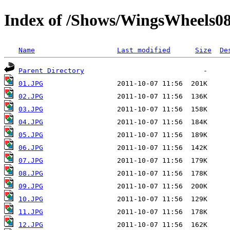
Index of /Shows/WingsWheels0
Name
Last modified
Size
De
Parent Directory
01.JPG
02.JPG
03.JPG
04.JPG
05.JPG
06.JPG
07.JPG
08.JPG
09.JPG
10.JPG
11.JPG
12.JPG